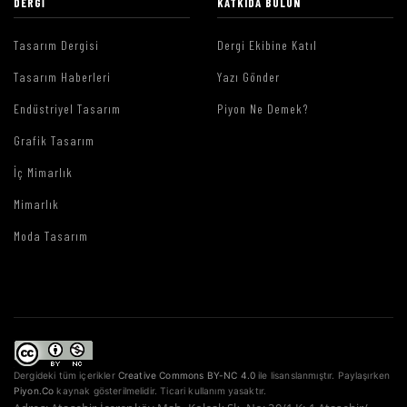
DERGI
KATKIDA BULUN
Tasarım Dergisi
Dergi Ekibine Katıl
Tasarım Haberleri
Yazı Gönder
Endüstriyel Tasarım
Piyon Ne Demek?
Grafik Tasarım
İç Mimarlık
Mimarlık
Moda Tasarım
Dergideki tüm içerikler
Creative Commons BY-NC 4.0
ile lisanslanmıştır. Paylaşırken
Piyon.Co
kaynak gösterilmelidir. Ticari kullanım yasaktır.