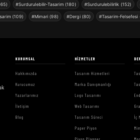
265)
#Surdurulebilir-Tasarim (180)
#Surdurulebilirlik (152)
sarim (109)
#Mimari (98)
#Dergi (80)
#Tasarim-Felsefesi 
KURUMSAL
HIZMETLER
DE
Hakkımızda
Tasarım Hizmetleri
Tas
Kurucumuz
Marka Danışmanlığı
Tas
ak
Yazarlarımız
Logo Tasarımı
End
İletişim
Web Tasarımı
Gr
Blog
Tasarım Süreci
İç 
Paper Piyon
Mim
Piyon Planner
Mo