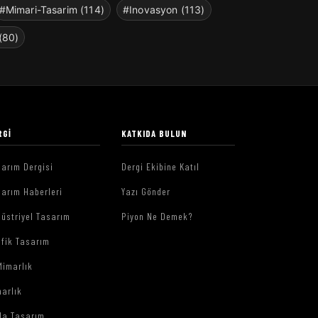
#Mimari-Tasarim (114)
#Inovasyon (113)
(80)
RGI
KATKIDA BULUN
arım Dergisi
Dergi Ekibine Katıl
arım Haberleri
Yazı Gönder
üstriyel Tasarım
Piyon Ne Demek?
afik Tasarım
Mimarlık
arlık
da Tasarım