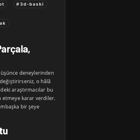
ot
#3d-baski
nak
Parçala,
ı düşünce deneylerinden
değiştirirseniz, o hâlâ
ndeki araştırmacılar bu
a etmeye karar verdiler.
bambaşka bir şeye
tu