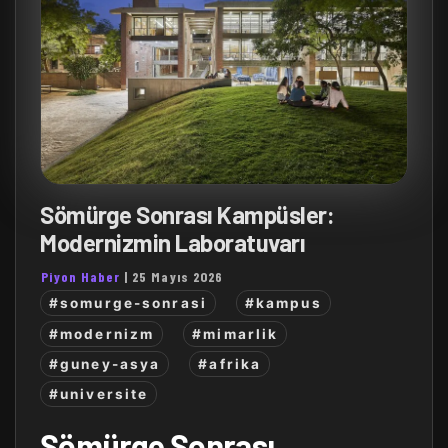
Sömürge Sonrası Kampüsler:
Modernizmin Laboratuvarı
Piyon Haber
|
25 Mayıs 2026
#somurge-sonrasi
#kampus
#modernizm
#mimarlik
#guney-asya
#afrika
#universite
Sömürge Sonrası