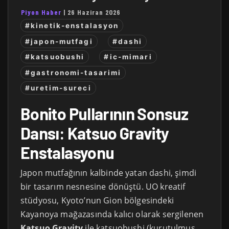
Piyon Haber
|
26 Haziran 2026
#kinetik-enstalasyon
#japon-mutfagi
#dashi
#katsuobushi
#ic-mimari
#gastronomi-tasarimi
#uretim-sureci
Bonito Pullarının Sonsuz
Dansı: Katsuo Gravity
Enstalasyonu
Japon mutfağının kalbinde yatan dashi, şimdi
bir tasarım nesnesine dönüştü. UO kreatif
stüdyosu, Kyoto’nun Gion bölgesindeki
Kayanoya mağazasında kalıcı olarak sergilenen
Katsuo Gravity
ile katsuobushi (kurutulmuş,