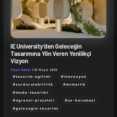
IE University’den Geleceğin
Tasarımına Yön Veren Yenilikçi
Vizyon
Piyon Haber
|
16 Mayıs 2026
#tasarim-egitimi
#inovasyon
#surdurulebilirlik
#mimarlik
#moda-tasarimi
#ogrenci-projeleri
#uv-korumasi
#gelecegin-tasarimi