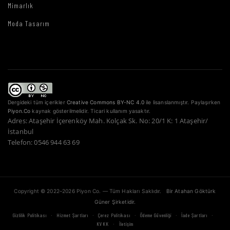
Mimarlık
Moda Tasarım
Dergideki tüm içerikler
Creative Commons BY-NC 4.0
ile lisanslanmıştır. Paylaşırken
Piyon.Co
kaynak gösterilmelidir. Ticari kullanım yasaktır.
Adres: Ataşehir İçerenköy Mah. Kolçak Sk. No: 20/1 K: 1 Ataşehir/
İstanbul
Telefon: 0546 944 63 69
Copyright © 2022–2026 Piyon Co. — Tüm Hakları Saklıdır.
Bir Atahan Göktürk
Güner Şirketidir.
·
·
·
·
·
Gizlilik Politikası
Hizmet Şartları
Çerez Politikası
Ödeme Güvenliği
İade Şartları
·
KVKK
İletişim