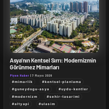
Asya’nın Kentsel Sırrı: Modernizmin
Görünmez Mimarları
Piyon Haber
|
7 Mayıs 2026
#mimarlik
#kentsel-planlama
#guneydogu-asya
#uydu-kentler
#modernizm
#sehir-tasarimi
#altyapi
#ulasim