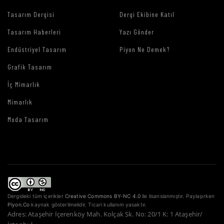
Tasarım Dergisi
Dergi Ekibine Katıl
Tasarım Haberleri
Yazı Gönder
Endüstriyel Tasarım
Piyon Ne Demek?
Grafik Tasarım
İç Mimarlık
Mimarlık
Moda Tasarım
Dergideki tüm içerikler
Creative Commons BY-NC 4.0
ile lisanslanmıştır. Paylaşırken
Piyon.Co
kaynak gösterilmelidir. Ticari kullanım yasaktır.
Adres: Ataşehir İçerenköy Mah. Kolçak Sk. No: 20/1 K: 1 Ataşehir/