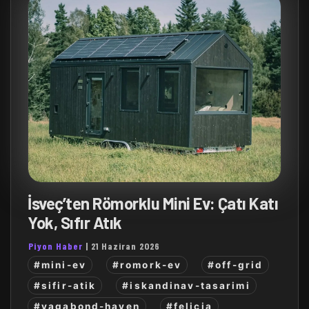
İsveç’ten Römorklu Mini Ev: Çatı Katı
Yok, Sıfır Atık
Piyon Haber
|
21 Haziran 2026
#mini-ev
#romork-ev
#off-grid
#sifir-atik
#iskandinav-tasarimi
#vagabond-haven
#felicia