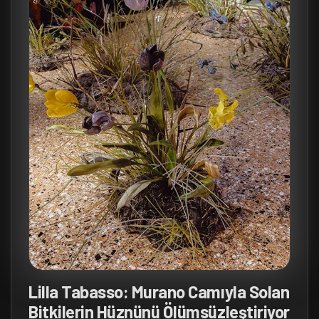
Lilla Tabasso: Murano Camıyla Solan
Bitkilerin Hüznünü Ölümsüzleştiriyor