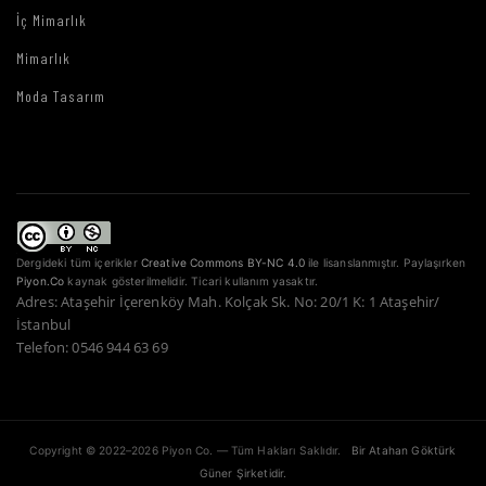
İç Mimarlık
Mimarlık
Moda Tasarım
Dergideki tüm içerikler
Creative Commons BY-NC 4.0
ile lisanslanmıştır. Paylaşırken
Piyon.Co
kaynak gösterilmelidir. Ticari kullanım yasaktır.
Adres: Ataşehir İçerenköy Mah. Kolçak Sk. No: 20/1 K: 1 Ataşehir/
İstanbul
Telefon: 0546 944 63 69
Copyright © 2022–2026 Piyon Co. — Tüm Hakları Saklıdır.
Bir Atahan Göktürk
Güner Şirketidir.