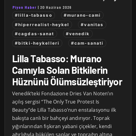
Piyon Haber
|
20 Haziran 2026
#lilla-tabasso
#murano-cami
#hiperrealist-heykel
#vanitas
#cagdas-sanat
#venedik
#bitki-heykelleri
#cam-sanati
Lilla Tabasso: Murano
Camıyla Solan Bitkilerin
Hüznünü Ölümsüzleştiriyor
Venedik’teki Fondazione Dries Van Noten’ın
açılış sergisi “The Only True Protest Is
Beauty"de Lilla Tabasso’nun enstalasyonu ilk
bakışta canlı bir bahçeyi andırıyor. Toprak
yığınlarından fışkıran yabani çiçekler, kendi
ağırlığıyla bükülen saplar ve toprağın altına