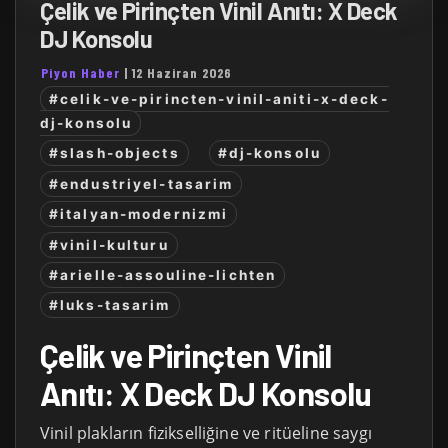
Çelik ve Pirinçten Vinil Anıtı: X Deck
DJ Konsolu
Piyon Haber
|
12 Haziran 2026
#celik-ve-pirincten-vinil-aniti-x-deck-
dj-konsolu
#slash-objects
#dj-konsolu
#endustriyel-tasarim
#italyan-modernizmi
#vinil-kulturu
#arielle-assouline-lichten
#luks-tasarim
Çelik ve Pirinçten Vinil
Anıtı: X Deck DJ Konsolu
Vinil plakların fizikselliğine ve ritüeline saygı