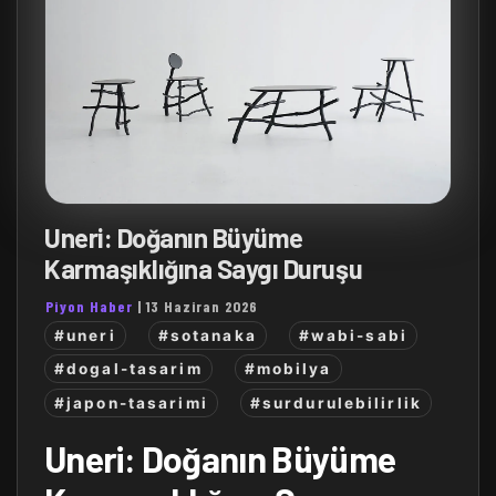
Uneri: Doğanın Büyüme
Karmaşıklığına Saygı Duruşu
Piyon Haber
|
13 Haziran 2026
#uneri
#sotanaka
#wabi-sabi
#dogal-tasarim
#mobilya
#japon-tasarimi
#surdurulebilirlik
Uneri: Doğanın Büyüme