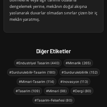
bölmelerle veya ağır tanımlı odalarla
dengelemek yerine, mekânın doğal akışına
yaslanarak duvarlar olmadan sınırlar çizen bir iç
mekân yaratmış.
Diğer Etiketler
#Endustriyel Tasarim (440)
#Mimarlik (265)
#Surdurulebilir-Tasarim (180)
#Surdurulebilirlik (152)
#Mimari-Tasarim (114)
#Inovasyon (113)
#Tasarim (109)
#Mimari (98)
#Dergi (80)
#Tasarim-Felsefesi (80)