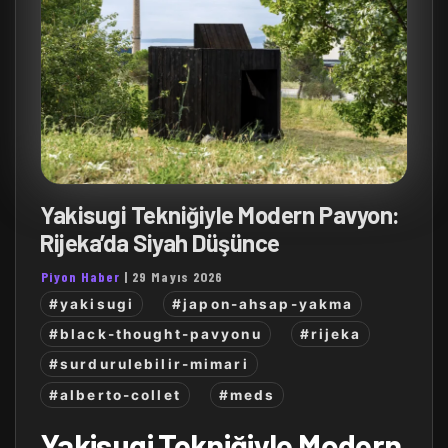
Yakisugi Tekniğiyle Modern Pavyon:
Rijeka’da Siyah Düşünce
Piyon Haber
|
29 Mayıs 2026
#yakisugi
#japon-ahsap-yakma
#black-thought-pavyonu
#rijeka
#surdurulebilir-mimari
#alberto-collet
#meds
Yakisugi Tekniğiyle Modern