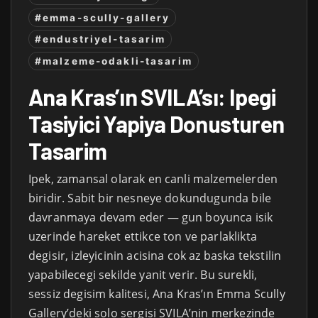
#emma-scully-gallery
#endustriyel-tasarim
#malzeme-odakli-tasarim
Ana Kras’ın SVILA’sı: Ipegi
Tasiyici Yapiya Donusturen
Tasarim
Ipek, zamansal olarak en canli malzemelerden
biridir. Sabit bir nesneye dokundugunda bile
davranmaya devam eder — gun boyunca isik
uzerinde hareket ettikce ton ve parlaklikta
degisir, izleyicinin acisina cok az baska tekstilin
yapabilecegi sekilde yanit verir. Bu surekli,
sessiz degisim kalitesi, Ana Kras’ın Emma Scully
Gallery’deki solo sergisi SVILA’nin merkezinde