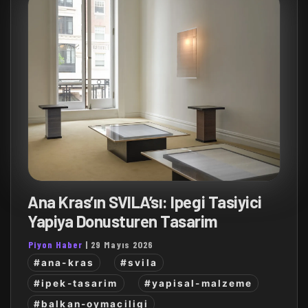
Ana Kras’ın SVILA’sı: Ipegi Tasiyici
Yapiya Donusturen Tasarim
Piyon Haber
|
29 Mayıs 2026
#ana-kras
#svila
#ipek-tasarim
#yapisal-malzeme
#balkan-oymaciligi