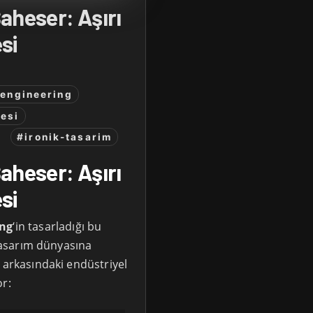
aheser: Aşırı
si
-engineering
esi
#ironik-tasarim
aheser: Aşırı
si
ing
‘in tasarladığı bu
tasarım dünyasına
 arkasındaki endüstriyel
or: