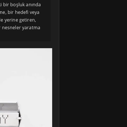
i bir boşluk anında
me, bir hedefi veya
de yerine getiren,
ir nesneler yaratma