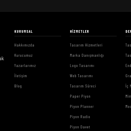
KURUMSAL
HIZMETLER
DE
Hakkımızda
Tasarım Hizmetleri
Tas
Kurucumuz
Marka Danışmanlığı
Tas
ak
Yazarlarımız
Logo Tasarımı
End
İletişim
Web Tasarımı
Gr
Blog
Tasarım Süreci
İç 
Paper Piyon
Mim
Piyon Planner
Mo
Piyon Radio
Piyon Davet