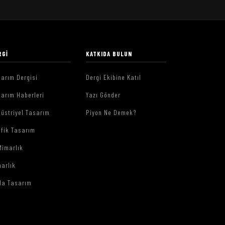
RGI
KATKIDA BULUN
arım Dergisi
Dergi Ekibine Katıl
arım Haberleri
Yazı Gönder
üstriyel Tasarım
Piyon Ne Demek?
afik Tasarım
Mimarlık
arlık
da Tasarım