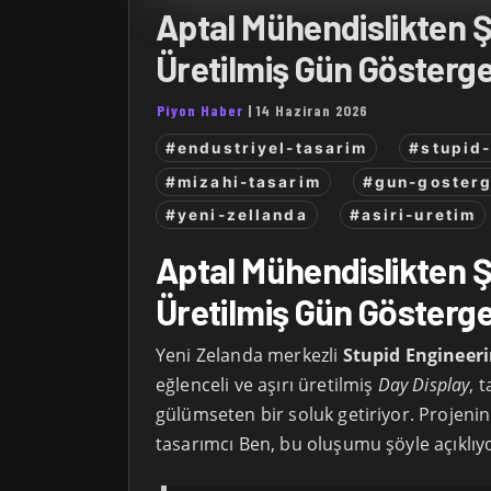
Aptal Mühendislikten Ş
Üretilmiş Gün Gösterge
Piyon Haber
|
14 Haziran 2026
#endustriyel-tasarim
#stupid
#mizahi-tasarim
#gun-gosterg
#yeni-zellanda
#asiri-uretim
Aptal Mühendislikten Ş
Üretilmiş Gün Gösterge
Yeni Zelanda merkezli
Stupid Engineer
eğlenceli ve aşırı üretilmiş
Day Display
, 
gülümseten bir soluk getiriyor. Projenin
tasarımcı Ben, bu oluşumu şöyle açıklıy