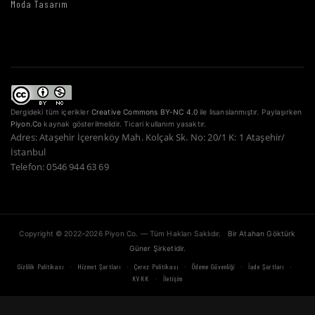
Moda Tasarım
Dergideki tüm içerikler
Creative Commons BY-NC 4.0
ile lisanslanmıştır. Paylaşırken
Piyon.Co
kaynak gösterilmelidir. Ticari kullanım yasaktır.
Adres: Ataşehir İçerenköy Mah. Kolçak Sk. No: 20/1 K: 1 Ataşehir/
İstanbul
Telefon: 0546 944 63 69
Copyright © 2022–2026 Piyon Co. — Tüm Hakları Saklıdır.
Bir Atahan Göktürk
Güner Şirketidir.
·
·
·
·
·
Gizlilik Politikası
Hizmet Şartları
Çerez Politikası
Ödeme Güvenliği
İade Şartları
·
KVKK
İletişim