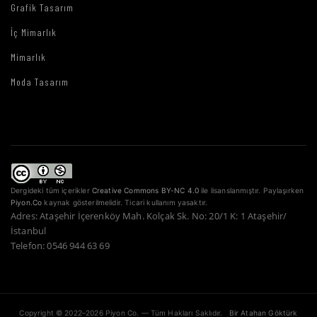
Grafik Tasarım
İç Mimarlık
Mimarlık
Moda Tasarım
Dergideki tüm içerikler
Creative Commons BY-NC 4.0
ile lisanslanmıştır. Paylaşırken
Piyon.Co
kaynak gösterilmelidir. Ticari kullanım yasaktır.
Adres: Ataşehir İçerenköy Mah. Kolçak Sk. No: 20/1 K: 1 Ataşehir/
İstanbul
Telefon: 0546 944 63 69
Copyright © 2022–2026 Piyon Co. — Tüm Hakları Saklıdır.
Bir Atahan Göktürk