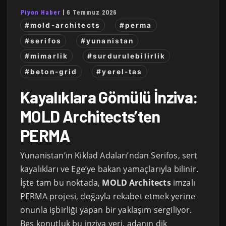
Piyon Haber
|
6 Temmuz 2026
#mold-architects
#perma
#serifos
#yunanistan
#mimarlik
#surdurulebilirlik
#beton-grid
#yerel-tas
Kayalıklara Gömülü İnziva:
MOLD Architects’ten
PERMA
Yunanistan’ın Kiklad Adaları’ndan Serifos, sert
kayalıkları ve Ege’ye bakan yamaçlarıyla bilinir.
İşte tam bu noktada,
MOLD Architects
imzalı
PERMA projesi, doğayla rekabet etmek yerine
onunla işbirliği yapan bir yaklaşım sergiliyor.
Beş konutluk bu inziva yeri, adanın dik