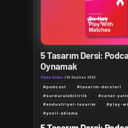
5 Tasarım Dersi: Podcas
Oynamak
Piyon Haber
|
19 Haziran 2026
#podcast
#tasarim-dersleri
#surdurulebilirlik
#zanat-yati
#endustriyel-tasarim
#play-w
#yesil-aklama
5 Tasarım Dersi: Podcas