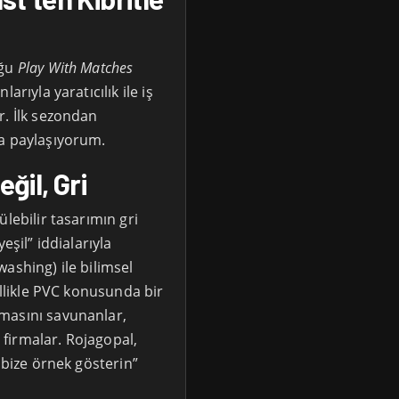
uğu
Play With Matches
arıyla yaratıcılık ile iş
r. İlk sezondan
la paylaşıyorum.
ğil, Gri
lebilir tasarımın gri
eşil” iddialarıyla
ashing) ile bilimsel
ellikle PVC konusunda bir
masını savunanlar,
firmalar. Rojagopal,
 bize örnek gösterin”