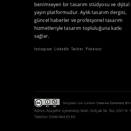
benimseyen bir tasarım stüdyosu ve dijital
yayın platformudur. Aylık tasarım dergisi,
güncel haberler ve profesyonel tasarım
hizmetleriyle tasarım topluluğuna katkı
sağlar.
Instagram
LinkedIn
Twitter
Pinterest
Dergideki tüm içerikler
Creative Commons BY-
Adres: Ataşehir İçerenköy Mah. Kolçak Sk. No: 20/1 K: 
Telefon: 0546 944 63 69