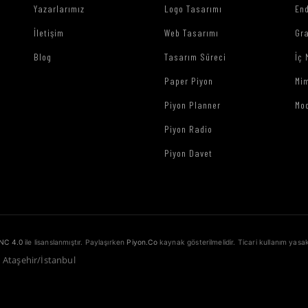
Yazarlarımız
Logo Tasarımı
End
İletişim
Web Tasarımı
Gr
Blog
Tasarım Süreci
İç 
Paper Piyon
Mim
Piyon Planner
Mo
Piyon Radio
Piyon Davet
NC 4.0
ile lisanslanmıştır. Paylaşırken
Piyon.Co
kaynak gösterilmelidir. Ticari kullanım yasak
1 Ataşehir/İstanbul