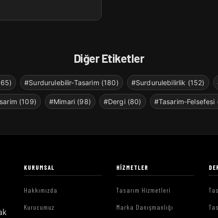
Diğer Etiketler
265)
#Surdurulebilir-Tasarim (180)
#Surdurulebilirlik (152)
sarim (109)
#Mimari (98)
#Dergi (80)
#Tasarim-Felsefesi 
KURUMSAL
HIZMETLER
DE
Hakkımızda
Tasarım Hizmetleri
Tas
Kurucumuz
Marka Danışmanlığı
Tas
ak