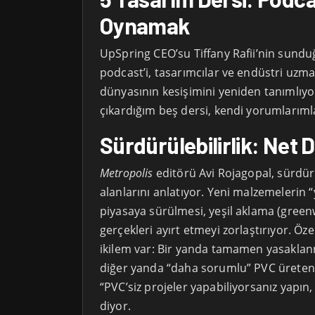
Oynamak
UpSpring CEO’su Tiffany Rafii’nin sund
podcast’i, tasarımcılar ve endüstri uzmanl
dünyasının kesişimini yeniden tanımlıyo
çıkardığım beş dersi, kendi yorumlarım
Sürdürülebilirlik: Net De
Metropolis
editörü Avi Rojagopal, sürdürü
alanlarını anlatıyor. Yeni malzemelerin “y
piyasaya sürülmesi, yeşil aklama (greenw
gerçekleri ayırt etmeyi zorlaştırıyor. Öz
ikilem var: Bir yanda tamamen yasaklan
diğer yanda “daha sorumlu” PVC üreten 
“PVC’siz projeler yapabiliyorsanız yapın,
diyor.