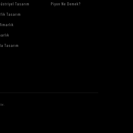
üstriyel Tasarım
Piyon Ne Demek?
afik Tasarım
Mimarlık
arlık
da Tasarım
tır.