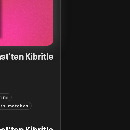
t’ten Kibritle
rimi
ith-matches
t’ten Kibritle