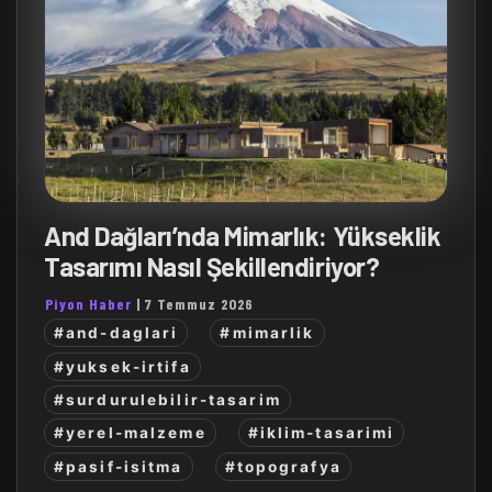
And Dağları’nda Mimarlık: Yükseklik
Tasarımı Nasıl Şekillendiriyor?
Piyon Haber
|
7 Temmuz 2026
#and-daglari
#mimarlik
#yuksek-irtifa
#surdurulebilir-tasarim
#yerel-malzeme
#iklim-tasarimi
#pasif-isitma
#topografya