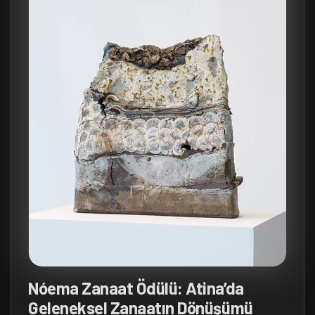
Nóema Zanaat Ödülü: Atina’da
Geleneksel Zanaatın Dönüşümü