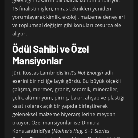
geleceğin tasarım dili olarak konumlandırıyor.
15 finalistin işleri, miras teknikleri yeniden
yorumlayarak kimlik, ekoloji, malzeme deneyleri
ve toplumsal değişim gibi konuları cesurca ele
alıyor.
Ödül Sahibi ve Özel
Mansiyonlar
Jüri, Kostas Lambridis’in
It’s Not Enough
adlı
eserini birinciliğe layık gördü. Bu büyük ölçekli
çalışma, mermer, granit, seramik, mineraller,
çelik, alüminyum, pirinç, bakır, ahşap ve plastiği
kasıtlı olarak açık bir yapıda birleştirerek
geleneksel malzeme hiyerarşilerine meydan
okuyor. Özel mansiyonlar ise Dimitra
Konstantinidi’ye (
Mother’s Hug, 5+1 Stories