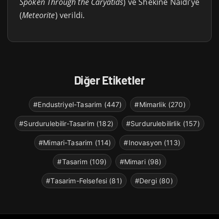
Spoken Through the Caryatids
) ve Shekine Naidi’ye
(
Meteorite
) verildi.
Diğer Etiketler
#Endustriyel-Tasarim (447)
#Mimarlik (270)
#Surdurulebilir-Tasarim (182)
#Surdurulebilirlik (157)
#Mimari-Tasarim (114)
#Inovasyon (113)
#Tasarim (109)
#Mimari (98)
#Tasarim-Felsefesi (81)
#Dergi (80)