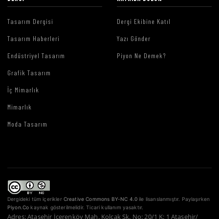
Tasarım Dergisi
Dergi Ekibine Katıl
Tasarım Haberleri
Yazı Gönder
Endüstriyel Tasarım
Piyon Ne Demek?
Grafik Tasarım
İç Mimarlık
Mimarlık
Moda Tasarım
Dergideki tüm içerikler
Creative Commons BY-NC 4.0
ile lisanslanmıştır. Paylaşırken
Piyon.Co
kaynak gösterilmelidir. Ticari kullanım yasaktır.
Adres: Ataşehir İçerenköy Mah. Kolçak Sk. No: 20/1 K: 1 Ataşehir/