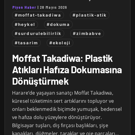
Piyon Haber
|
28 Mayıs 2026
#moffat-takadiwa
#plastik-atik
#heykel
#dokuma
#surdurulebilirlik
#zimbabve
#tasarim
#ekoloji
Moffat Takadiwa: Plastik
Atıkları Hafıza Dokumasına
Dönüştürmek
Harare’de yaşayan sanatçı Moffat Takadiwa,
küresel tüketimin sert artıklarını topluyor ve
onları beklenmedik biçimde yumuşak, bedensel
ve hafıza dolu yüzeylere dönüştürüyor.
Bilgisayar tuşları, diş fırçası başlıkları, şişe
kapakları, düğmeler, taraklar ve oje parçaları…