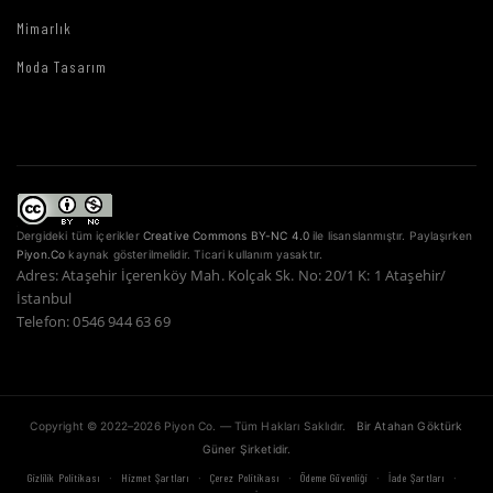
Mimarlık
Moda Tasarım
Dergideki tüm içerikler
Creative Commons BY-NC 4.0
ile lisanslanmıştır. Paylaşırken
Piyon.Co
kaynak gösterilmelidir. Ticari kullanım yasaktır.
Adres: Ataşehir İçerenköy Mah. Kolçak Sk. No: 20/1 K: 1 Ataşehir/
İstanbul
Telefon: 0546 944 63 69
Copyright © 2022–2026 Piyon Co. — Tüm Hakları Saklıdır.
Bir Atahan Göktürk
Güner Şirketidir.
·
·
·
·
·
Gizlilik Politikası
Hizmet Şartları
Çerez Politikası
Ödeme Güvenliği
İade Şartları