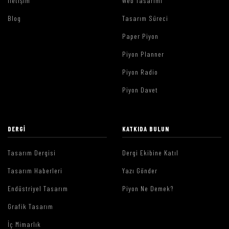
İletişim
Web Tasarımı
Blog
Tasarım Süreci
Paper Piyon
Piyon Planner
Piyon Radio
Piyon Davet
DERGI
KATKIDA BULUN
Tasarım Dergisi
Dergi Ekibine Katıl
Tasarım Haberleri
Yazı Gönder
Endüstriyel Tasarım
Piyon Ne Demek?
Grafik Tasarım
İç Mimarlık