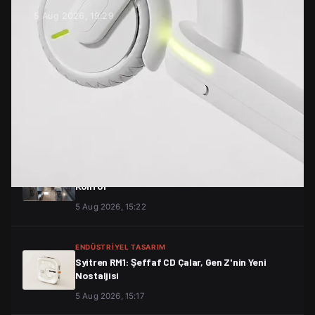
5 Aug 2026, 19:29
MIMARLIK
Şişkin Turuncu Hacimler: Erivan'da Smash
Burger Restoranı
5 Aug 2026, 19:26
MIMARLIK
Florence ile 33 m² Tiny Home: Küçük Ev, Büyük
Konfor
5 Aug 2026, 15:22
ENDÜSTRIYEL TASARIM
Syitren RM1: Şeffaf CD Çalar, Gen Z'nin Yeni
Nostaljisi
5 Aug 2026, 15:17