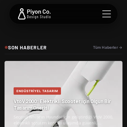
SON HABERLER
Tüm Haberler →
ENDÜSTRIYEL TASARIM
VtoV 2000: Elektrikli Scooter İçin Olgun Bir
Tasarım Önerisi
Second White'ın Hyundai için geliştirdiği VtoV 2000,
elektrikli scooterı kentsel ulaşımda güvenli, …