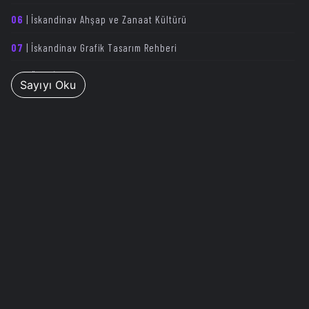
06
| İskandinav Ahşap ve Zanaat Kültürü
07
| İskandinav Grafik Tasarım Rehberi
08
| Ünlü İskandinav Tasarımcıları ve Eserleri
Sayıyı Oku
09
| Yorumlar